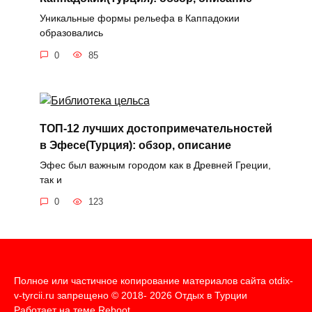
Уникальные формы рельефа в Каппадокии
образовались
0
85
ТОП-12 лучших достопримечательностей
в Эфесе(Турция): обзор, описание
Эфес был важным городом как в Древней Греции,
так и
0
123
Полное или частичное копирование материалов сайта otdix-
v-tyrcii.ru запрещено © 2018- 2026 Отдых в Турции
Работает на теме
Reboot