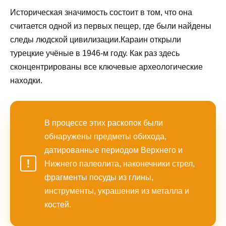
Историческая значимость состоит в том, что она
считается одной из первых пещер, где были найдены
следы людской цивилизации.Караин открыли
турецкие учёные в 1946-м году. Как раз здесь
сконцентрированы все ключевые археологические
находки.
В процессе этих раскопок были
обнаружены предметы обихода,
датированные периодом Верхнего и
Нижнего палеолита, наконечники стрел,
фрагменты посуды из глины,
инструменты, украшения из металла и
костей.