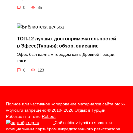
0
85
ТОП-12 лучших достопримечательностей
в Эфесе(Турция): обзор, описание
Эфес был важным городом как в Древней Греции,
так и
0
123
Полное или частичное копирование материалов сайта otdix-
v-tyrcii.ru запрещено © 2018- 2026 Отдых в Турции
Работает на теме
Reboot
Сайт otdix-v-tyrcii.ru является
официальным партнёром аккредитованного регистратора