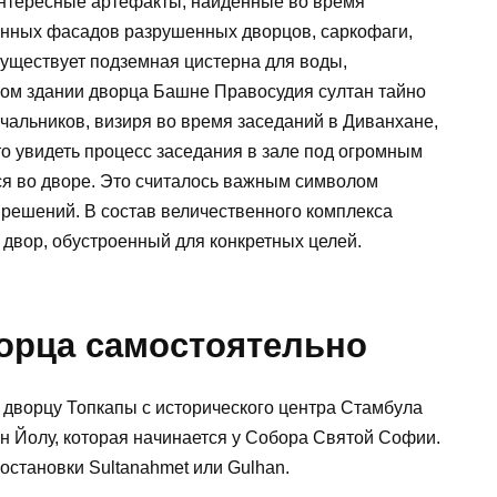
интересные артефакты, найденные во время
инных фасадов разрушенных дворцов, саркофаги,
существует подземная цистерна для воды,
ом здании дворца Башне Правосудия султан тайно
чальников, визиря во время заседаний в Диванхане,
о увидеть процесс заседания в зале под огромным
я во дворе. Это считалось важным символом
решений. В состав величественного комплекса
 двор, обустроенный для конкретных целей.
ворца самостоятельно
 дворцу Топкапы с исторического центра Стамбула
н Йолу, которая начинается у Собора Святой Софии.
остановки Sultanahmet или Gulhan.