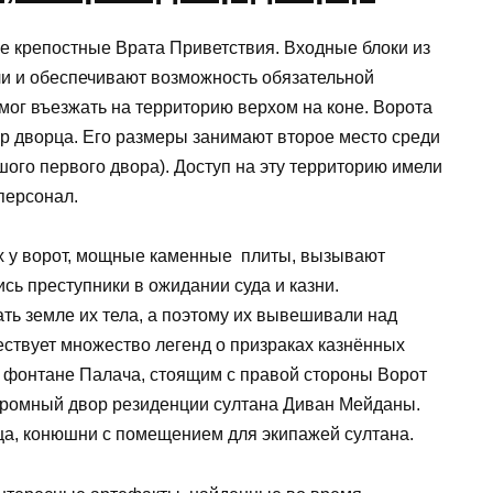
е крепостные Врата Приветствия. Входные блоки из
и и обеспечивают возможность обязательной
 мог въезжать на территорию верхом на коне. Ворота
ор дворца. Его размеры занимают второе место среди
ого первого двора). Доступ на эту территорию имели
персонал.
 у ворот, мощные каменные плиты, вызывают
ись преступники в ожидании суда и казни.
ь земле их тела, а поэтому их вывешивали над
ствует множество легенд о призраках казнённых
 фонтане Палача, стоящим с правой стороны Ворот
громный двор резиденции султана Диван Мейданы.
ца, конюшни с помещением для экипажей султана.