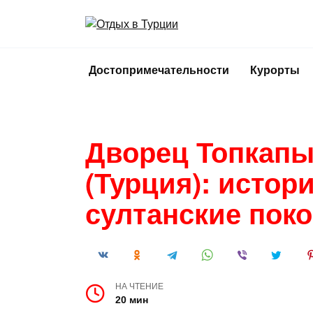
Перейти
к
содержанию
Достопримечательности
Курорты
Дворец Топкапы
(Турция): истор
султанские пок
НА ЧТЕНИЕ
20 мин