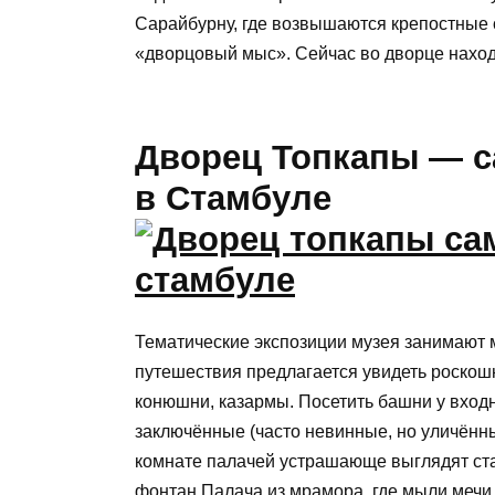
Сарайбурну, где возвышаются крепостные 
«дворцовый мыс». Сейчас во дворце нахо
Дворец Топкапы — 
в Стамбуле
Тематические экспозиции музея занимают 
путешествия предлагается увидеть роскош
конюшни, казармы. Посетить башни у входн
заключённые (часто невинные, но уличённы
комнате палачей устрашающе выглядят ста
фонтан Палача из мрамора, где мыли мечи