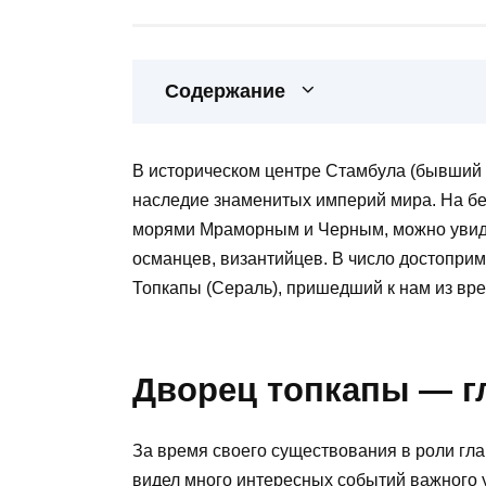
Содержание
В историческом центре Стамбула (бывший 
наследие знаменитых империй мира. На бе
морями Мраморным и Черным, можно увиде
османцев, византийцев. В число достопри
Топкапы (Сераль), пришедший к нам из вр
Дворец топкапы — г
За время своего существования в роли гла
видел много интересных событий важного 