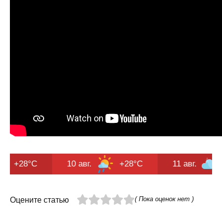
°C
10 авг.
+28°C
11 авг.
+28°C
( Пока оценок нет )
Оцените статью