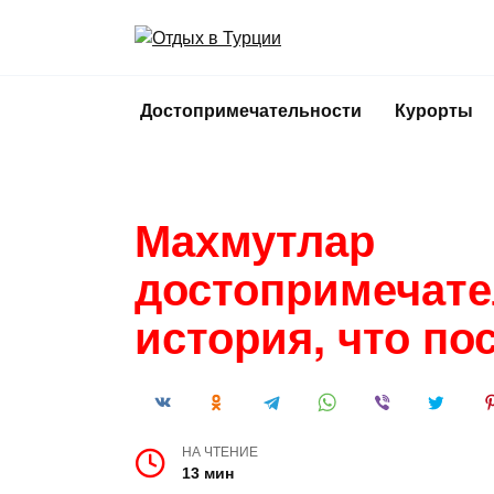
Перейти
к
содержанию
Достопримечательности
Курорты
Махмутлар
достопримечате
история, что по
НА ЧТЕНИЕ
13 мин