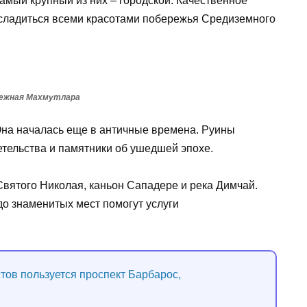
Самый крупный из них – городской. Качественное
асладиться всеми красотами побережья Средиземного
ежная Махмутлара
 Она началась еще в античные времена. Руины
етельства и памятники об ушедшей эпохе.
Святого Николая, каньон Сападере и река Димчай.
до знаменитых мест помогут услуги
тов пользуется проспект Барбарос,