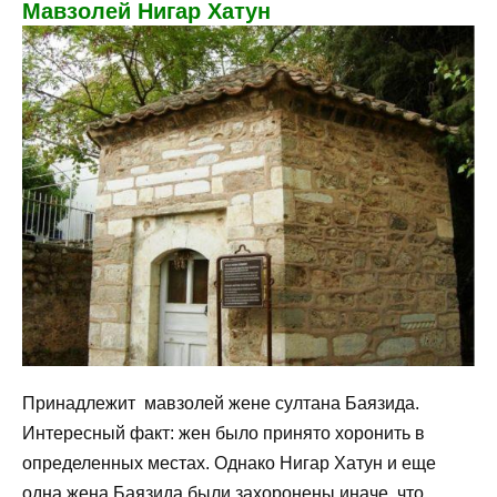
Мавзолей Нигар Хатун
Принадлежит мавзолей жене султана Баязида.
Интересный факт: жен было принято хоронить в
определенных местах. Однако Нигар Хатун и еще
одна жена Баязида были захоронены иначе, что