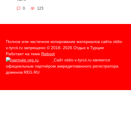
0
123
Полное или частичное копирование материалов сайта otdix-
v-tyrcii.ru запрещено © 2018- 2026 Отдых в Турции
Работает на теме
Reboot
Сайт otdix-v-tyrcii.ru является
официальным партнёром аккредитованного регистратора
доменов REG.RU