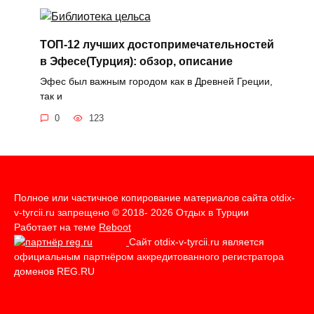
ТОП-12 лучших достопримечательностей
в Эфесе(Турция): обзор, описание
Эфес был важным городом как в Древней Греции,
так и
0
123
Полное или частичное копирование материалов сайта otdix-
v-tyrcii.ru запрещено © 2018- 2026 Отдых в Турции
Работает на теме
Reboot
Сайт otdix-v-tyrcii.ru является
официальным партнёром аккредитованного регистратора
доменов REG.RU