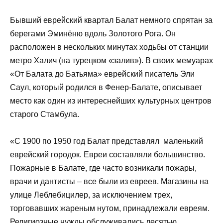
Бывший еврейский квартал Балат немного спрятан за
берегами Эминёню вдоль Золотого Рога. Он
расположен в нескольких минутах ходьбы от станции
метро Халич (на турецком «залив»). В своих мемуарах
«От Балата до Батьяма» еврейский писатель Эли
Саул, который родился в Фенер-Балате, описывает
место как один из интереснейших культурных центров
старого Стамбула.
«С 1900 по 1950 год Балат представлял маленький
еврейский городок. Евреи составляли большинство.
Пожарные в Балате, где часто возникали пожары,
врачи и дантисты – все были из евреев. Магазины на
улице Леблебицилер, за исключением трех,
торговавших жареным нутом, принадлежали евреям.
Религиозные нужды обслуживались десятью