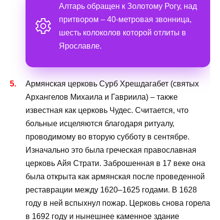
Алтарь обращен к Золотому Рогу, над
притвором – 40-метровая звонница,
шесть колоколов которой отлиты в
Ярославле.
Армянская церковь Сурб Хрешдагабет (святых
Архангелов Михаила и Гавриила) – также
известная как церковь Чудес. Считается, что
больные исцеляются благодаря ритуалу,
проводимому во вторую субботу в сентябре.
Изначально это была греческая православная
церковь Айя Страти. Заброшенная в 17 веке она
была открыта как армянская после проведенной
реставрации между 1620–1625 годами. В 1628
году в ней вспыхнул пожар. Церковь снова горела
в 1692 году и нынешнее каменное здание