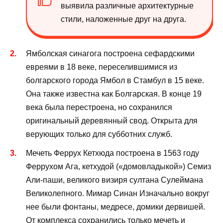
выявила различные архитектурные
стили, наложенные друг на друга.
Ямболская синагога построена сефардскими
евреями в 18 веке, переселившимися из
болгарского города Ямбол в Стамбул в 15 веке.
Она также известна как Болгарская. В конце 19
века была перестроена, но сохранился
оригинальный деревянный свод. Открыта для
верующих только для субботних служб.
Мечеть Феррух Кетхюда построена в 1563 году
Феррухом Ага, кетхудой («домовладыкой») Семиз
Али-паши, великого визиря султана Сулеймана
Великолепного. Мимар Синан Изначально вокруг
нее были фонтаны, медресе, домики дервишей.
От комплекса сохранились только мечеть и