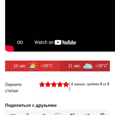
.
+28°C
11 авг.
+28°C
12 авг.
(
1
оценка, среднее
5
из
5
Оцените
)
статью
Поделиться с друзьями