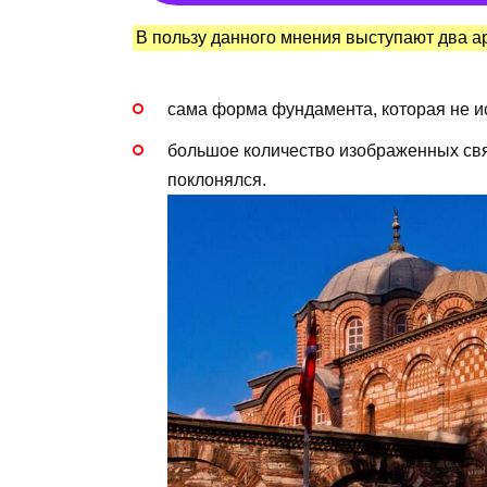
В пользу данного мнения выступают два а
сама форма фундамента, которая не и
большое количество изображенных свя
поклонялся.