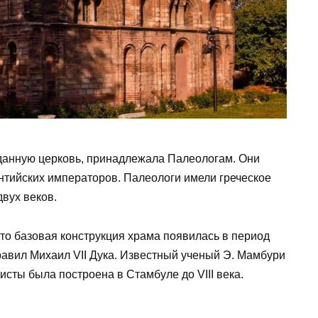
 данную церковь, принадлежала Палеологам. Они
тийских императоров. Палеологи имели греческое
вух веков.
то базовая конструкция храма появилась в период
равил Михаил VII Дука. Известный ученый Э. Мамбури
сты была построена в Стамбуле до VIII века.