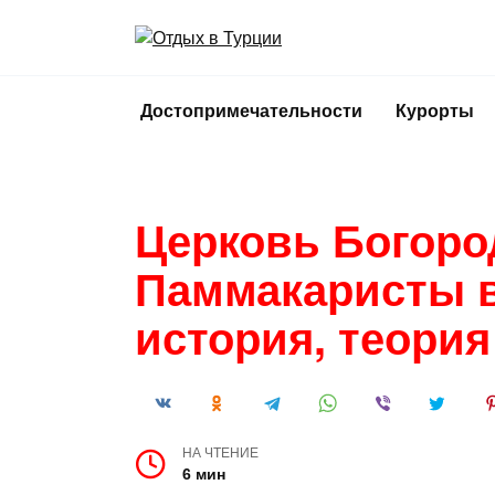
Перейти
к
содержанию
Достопримечательности
Курорты
Церковь Богор
Паммакаристы в
история, теори
НА ЧТЕНИЕ
6 мин