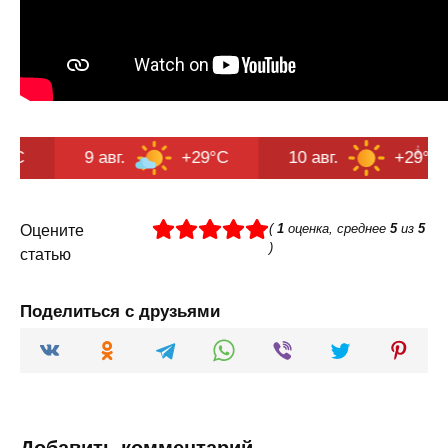
9 авг.
+29°C
10 авг.
+29°C
11 а
(
1
оценка, среднее
5
из
5
Оцените
)
статью
Поделиться с друзьями