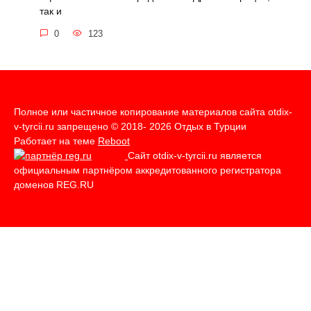
так и
0
123
Полное или частичное копирование материалов сайта otdix-
v-tyrcii.ru запрещено © 2018- 2026 Отдых в Турции
Работает на теме
Reboot
Сайт otdix-v-tyrcii.ru является
официальным партнёром аккредитованного регистратора
доменов REG.RU